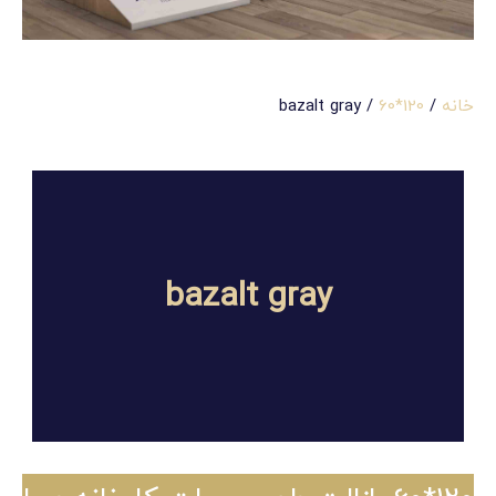
خانه
/
120*60
/ bazalt gray
bazalt gray