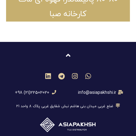
کارخانه صبا
22502020(21) 98+
info@asiapakhshi.ir
ضلع غربی میدان بنی هاشم نبش شقایق غربی پلاک 8 واحد 21