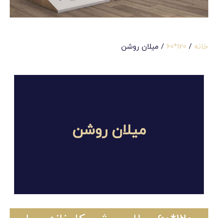
خانه
/
120*60
/ میلان روشن
میلان روشن