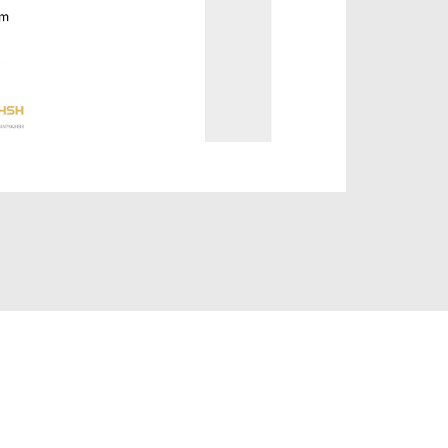
hshi.ir