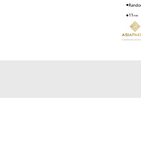
22502020(21) 98+
info@asiapak
ضلع غربی میدان بنی هاشم نبش