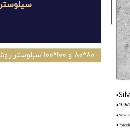
سیلوستر
80*80 و 100*100 سبلوستر روشن نانو پولیش کارخانه نوین