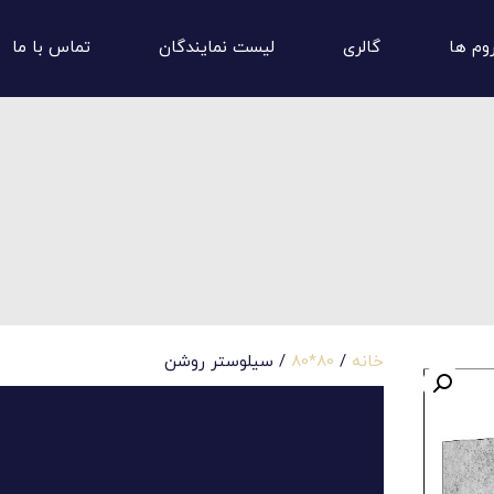
وم ها
گالری
لیست نمایندگان
تماس با ما
خانه
/
80*80
/ سیلوستر روشن