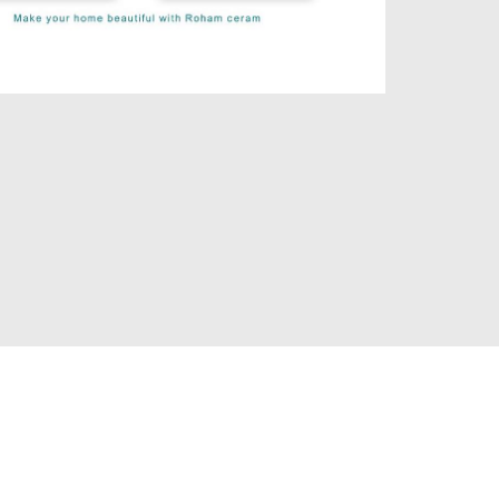
hshi.ir