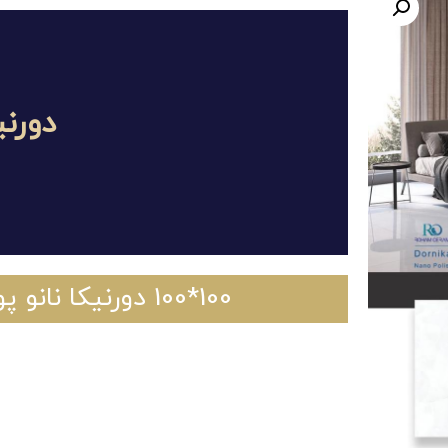
دورنی
100*100 دورنیکا نانو پولیش کارخانه حافظ