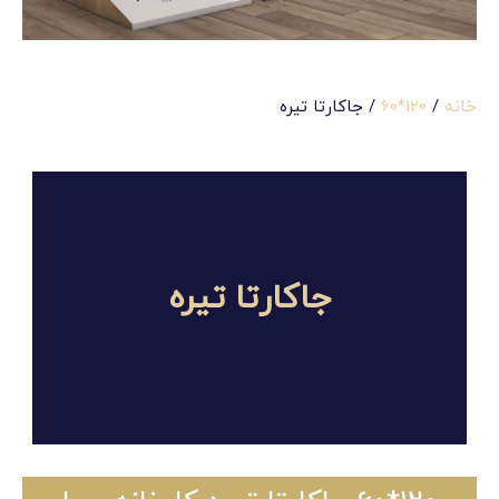
خانه
/
120*60
/ جاکارتا تیره
جاکارتا تیره